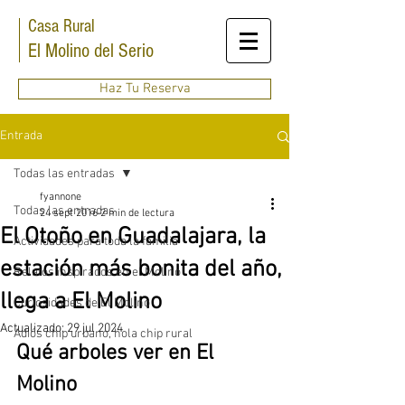
Casa Rural
El
Molino del Serio
Haz Tu Reserva
Entrada
Todas las entradas
fyannone
Todas las entradas
24 sept 2016
2 min de lectura
El Otoño en Guadalajara, la
Actividades para toda la familia
estación más bonita del año,
Relatos inspirados en el Molino
llega a El Molino
Curiosidades de El Molino
Actualizado:
29 jul 2024
Adiós chip urbano, hola chip rural
Qué arboles ver en El 
Molino